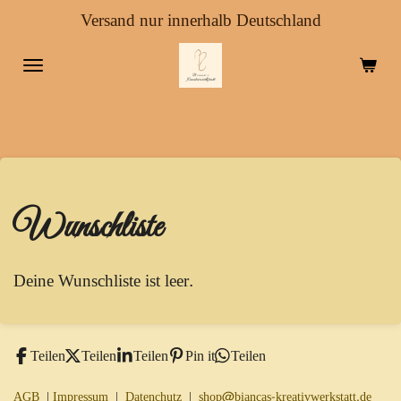
Versand nur innerhalb Deutschland
Zum
Hauptinhalt
springen
Wunschliste
Deine Wunschliste ist leer.
Teilen
Teilen
Teilen
Pin it
Teilen
AGB
|
Impressum
|
Datenchutz
|
shop@biancas-kreativwerkstatt.de