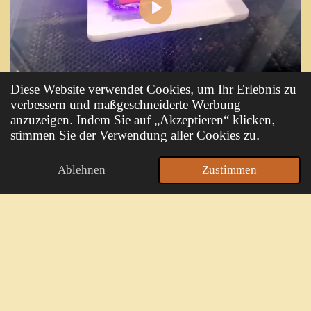
P
l
a
y
Diese Website verwendet Cookies, um Ihr Erlebnis zu
verbessern und maßgeschneiderte Werbung
anzuzeigen. Indem Sie auf „Akzeptieren“ klicken,
stimmen Sie der Verwendung aller Cookies zu.
Meine
Aktuellen
Arbeiten
Ablehnen
Zustimmen
E-Mail
Karte
WhatsApp
Pyramide Fertig !
Nach vielen Stunden liebevoller
Arbeit erstrahlt die Pyramide
wieder in neuem Glanz. Aus sorgfältig restaurierten
alten Teilen und vielen neuen Elementen setzt sie sich