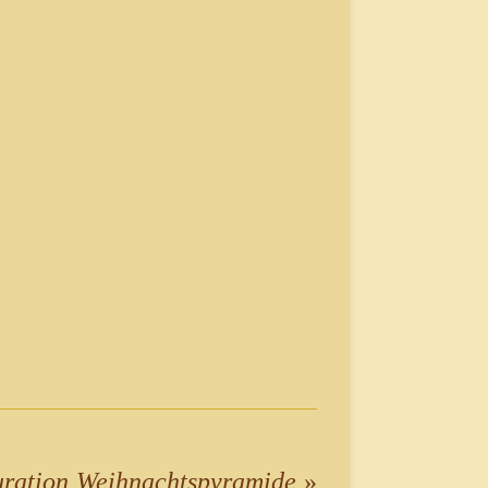
uration Weihnachtspyramide
»