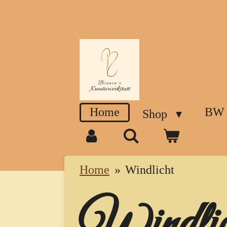
Zum
Hauptinhalt
springen
Home
BW
Shop
Home
»
Windlicht
Windlic