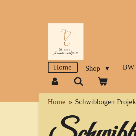
Zum
Hauptinhalt
springen
Home
BW
Shop
Home
»
Schwibbogen Projek
Schwibb