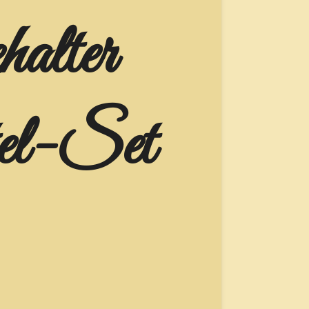
halter
el-Set