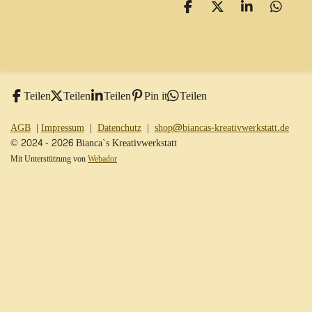
T
T
T
T
e
e
e
e
i
i
i
i
l
l
l
l
e
e
e
e
n
n
n
n
Teilen
Teilen
Teilen
Pin it
Teilen
AGB
|
Impressum
|
Datenchutz
|
shop@biancas-kreativwerkstatt.de
© 2024 - 2026 Bianca`s Kreativwerkstatt
Mit Unterstützung von
Webador