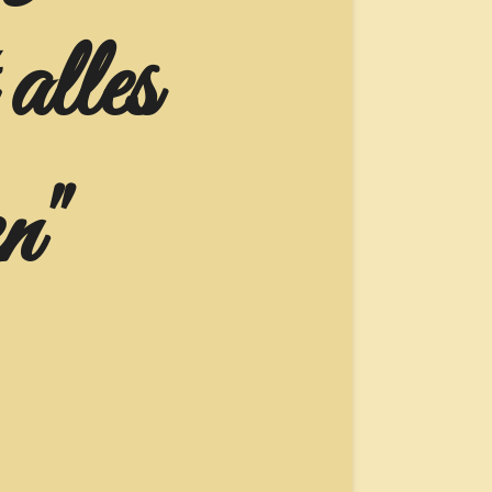
alles
n"