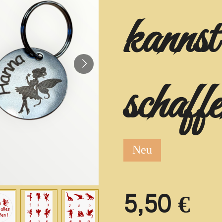
kannst 
schaffe
Neu
5,50 €