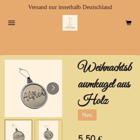
Versand nur innerhalb Deutschland
Zum
Hauptinhalt
springen
Weihnachtsb
aumkugel aus
Holz
Neu
5,50 €