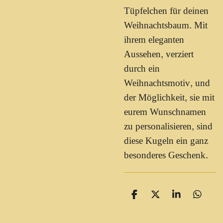
Tüpfelchen für deinen
Weihnachtsbaum. Mit
ihrem eleganten
Aussehen, verziert
durch ein
Weihnachtsmotiv, und
der Möglichkeit, sie mit
eurem Wunschnamen
zu personalisieren, sind
diese Kugeln ein ganz
besonderes Geschenk.
T
T
T
T
e
e
e
e
i
i
i
i