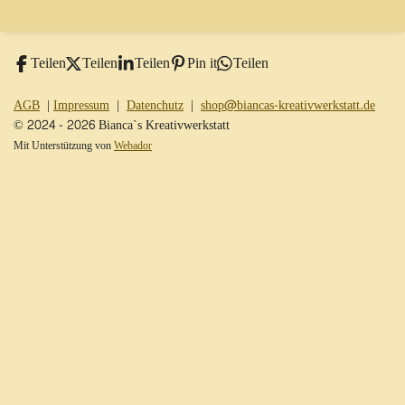
l
l
l
l
e
e
e
e
n
n
n
n
Teilen
Teilen
Teilen
Pin it
Teilen
AGB
|
Impressum
|
Datenchutz
|
shop@biancas-kreativwerkstatt.de
© 2024 - 2026 Bianca`s Kreativwerkstatt
Mit Unterstützung von
Webador