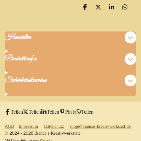
T
T
T
T
e
e
e
e
i
i
i
i
l
l
l
l
e
e
e
e
Hersteller
n
n
n
n
Produktmaße
Sicherheitshinweise
Teilen
Teilen
Teilen
Pin it
Teilen
AGB
|
Impressum
|
Datenchutz
|
shop@biancas-kreativwerkstatt.de
© 2024 - 2026 Bianca`s Kreativwerkstatt
Mit Unterstützung von
Webador